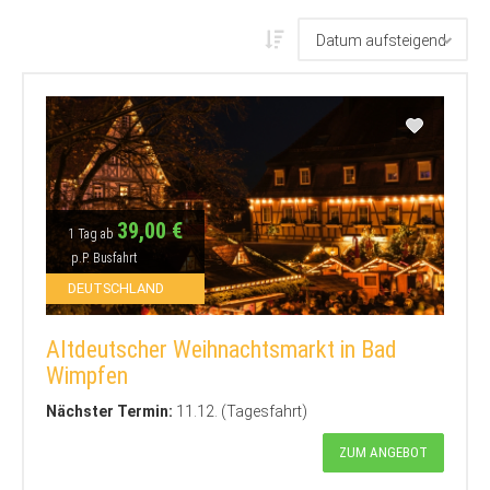
39,00 €
1 Tag ab
p.P. Busfahrt
DEUTSCHLAND
Altdeutscher Weihnachtsmarkt in Bad
Wimpfen
Nächster Termin:
11.12. (Tagesfahrt)
ZUM ANGEBOT