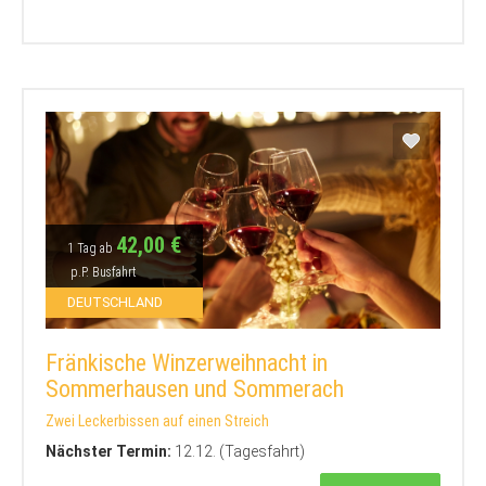
42,00 €
1 Tag ab
p.P. Busfahrt
DEUTSCHLAND
Fränkische Winzerweihnacht in
Sommerhausen und Sommerach
Zwei Leckerbissen auf einen Streich
Nächster Termin:
12.12. (Tagesfahrt)