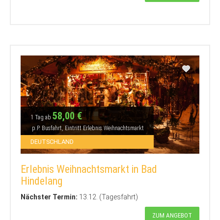
58,00 €
1 Tag ab
p.P. Busfahrt, Eintritt Erlebnis Weihnachtsmarkt
DEUTSCHLAND
Erlebnis Weihnachtsmarkt in Bad
Hindelang
Nächster Termin:
13.12. (Tagesfahrt)
ZUM ANGEBOT