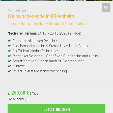
Deutschland
Weinwochenende in Rüdesheim…
Über den Reben schweben – Rheinschifffahrt - Loreley
Nächster Termin:
24.10. - 25.10.2026 (2 Tage)
Fahrt im exklusiven Reisebus
1 x Übernachtung im 4-Sterne-Hotel NH in Bingen
1 x Frühstücksbuffet im Hotel
Ringticket Seilbahn – Schiff von Rüdesheim und zurück
Schifffahrt von Bingen nach St. Goarshausen
Kurtaxe
Reiserücktrittskostenversicherung
260,00 €
ab
2 Tage
Doppelzimmer, ÜF
JETZT BUCHEN