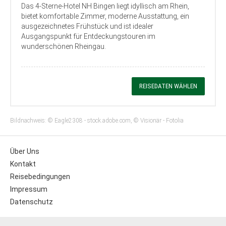
Das 4-Sterne-Hotel NH Bingen liegt idyllisch am Rhein,
bietet komfortable Zimmer, moderne Ausstattung, ein
ausgezeichnetes Frühstück und ist idealer
Ausgangspunkt für Entdeckungstouren im
wunderschönen Rheingau.
REISEDATEN WÄHLEN
Bildnachweis: © Eagle2308 - stock.adobe.com, © Visionär - Fotolia
Über Uns
Kontakt
Reisebedingungen
Impressum
Datenschutz