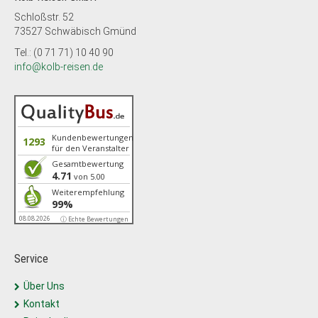
Schloßstr. 52
73527 Schwäbisch Gmünd
Tel.: (0 71 71) 10 40 90
info@kolb-reisen.de
Kundenbewertungen
1293
für den Veranstalter
Gesamtbewertung
4.71
von 5.00
Weiterempfehlung
99%
08.08.2026
ⓘ Echte Bewertungen
Service
Über Uns
Kontakt