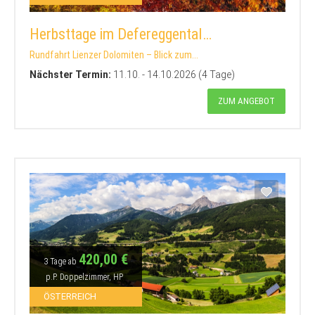
Herbsttage im Defereggental…
Rundfahrt Lienzer Dolomiten – Blick zum...
Nächster Termin:
11.10. - 14.10.2026 (4 Tage)
ZUM ANGEBOT
420,00 €
3 Tage ab
p.P. Doppelzimmer, HP
ÖSTERREICH