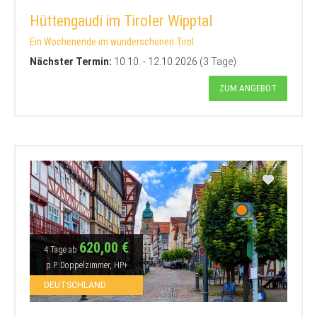
Hüttengaudi im Tiroler Wipptal
Ein Wochenende im wunderschönen Tirol
Nächster Termin:
10.10. - 12.10.2026 (3 Tage)
ZUM ANGEBOT
620,00 €
4 Tage ab
p.P. Doppelzimmer, HP+
DEUTSCHLAND