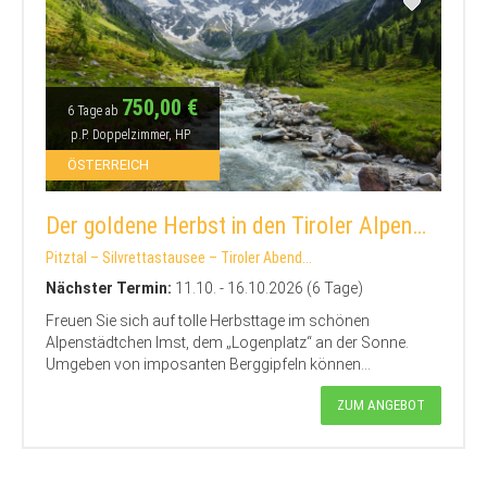
750,00 €
6 Tage ab
p.P. Doppelzimmer, HP
ÖSTERREICH
Der goldene Herbst in den Tiroler Alpen…
Pitztal – Silvrettastausee – Tiroler Abend...
Nächster Termin:
11.10. - 16.10.2026 (6 Tage)
Freuen Sie sich auf tolle Herbsttage im schönen
Alpenstädtchen Imst, dem „Logenplatz“ an der Sonne.
Umgeben von imposanten Berggipfeln können...
ZUM ANGEBOT