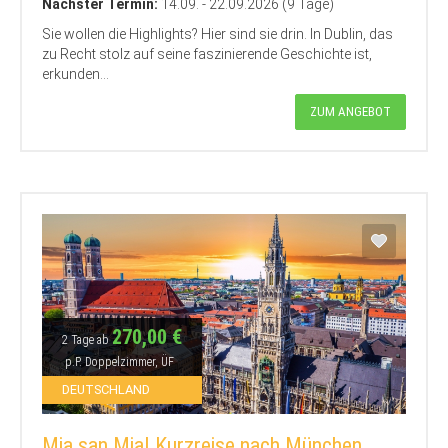
Nächster Termin:
14.09. - 22.09.2026 (9 Tage)
Sie wollen die Highlights? Hier sind sie drin. In Dublin, das
zu Recht stolz auf seine faszinierende Geschichte ist,
erkunden...
ZUM ANGEBOT
270,00 €
2 Tage ab
p.P. Doppelzimmer, ÜF
DEUTSCHLAND
Mia san Mia! Kurzreise nach München…