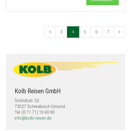
3
4
5
6
7
Kolb Reisen GmbH
Schloßstr. 52
73527 Schwäbisch Gmünd
Tel. (0 71 71) 10 40 90
info@kolb-reisen.de