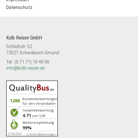
Datenschutz
Kolb Reisen GmbH
Schloßstr. 52
73527 Schwäbisch Gmünd
Tel.: (0 71 71) 10 40 90
info@kolb-reisen.de
Kundenbewertungen
1288
für den Veranstalter
Gesamtbewertung
4.71
von 5.00
Weiterempfehlung
99%
07.08.2026
ⓘ Echte Bewertungen