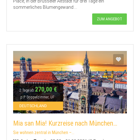
Place, in der Brüsseler Altstadt für drei Tage ein
sommerliches Blumengewand:...
ZUM ANGEBOT
270,00 €
2 Tage ab
p.P. Doppelzimmer, ÜF
DEUTSCHLAND
Mia san Mia! Kurzreise nach München…
Sie wohnen zentral in München –...