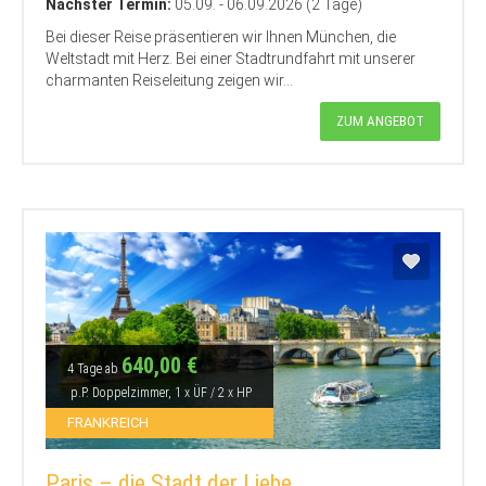
Nächster Termin:
05.09. - 06.09.2026 (2 Tage)
Bei dieser Reise präsentieren wir Ihnen München, die
Weltstadt mit Herz. Bei einer Stadtrundfahrt mit unserer
charmanten Reiseleitung zeigen wir...
ZUM ANGEBOT
640,00 €
4 Tage ab
p.P. Doppelzimmer, 1 x ÜF / 2 x HP
FRANKREICH
Paris – die Stadt der Liebe…