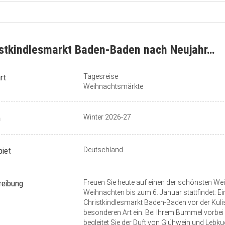
stkindlesmarkt Baden-Baden nach Neujahr…
rt
Tagesreise
Weihnachtsmärkte
n
Winter 2026-27
biet
Deutschland
reibung
Freuen Sie heute auf einen der schönsten W
Weihnachten bis zum 6. Januar stattfindet: 
Christkindlesmarkt Baden-Baden vor der Kul
besonderen Art ein. Bei Ihrem Bummel vorbe
begleitet Sie der Duft von Glühwein und Lebku