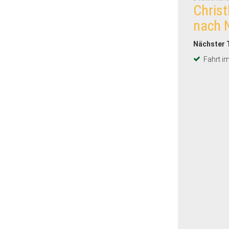
Chris
nach 
Nächster 
Fahrt i