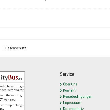
Datenschutz
Service
Über Uns
undenbewertungen
r den Veranstalter
Kontakt
esamtbewertung
Reisebedingungen
.71
von 5.00
Impressum
iterempfehlung
9%
Datenschutz