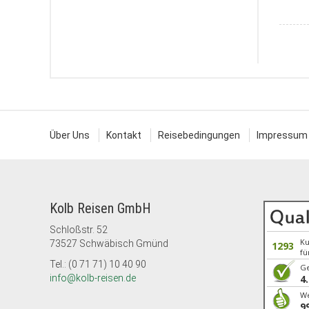
Über Uns
Kontakt
Reisebedingungen
Impressum
Kolb Reisen GmbH
Schloßstr. 52
K
73527 Schwäbisch Gmünd
1293
fü
Tel.: (0 71 71) 10 40 90
G
info@kolb-reisen.de
4
We
9