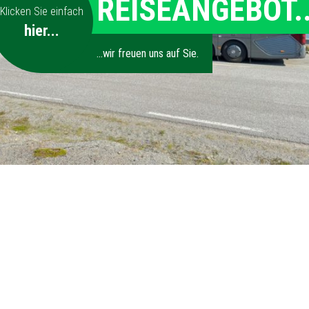
.
REISEANGEBOT..
Klicken Sie einfach
hier...
...wir freuen uns auf Sie.