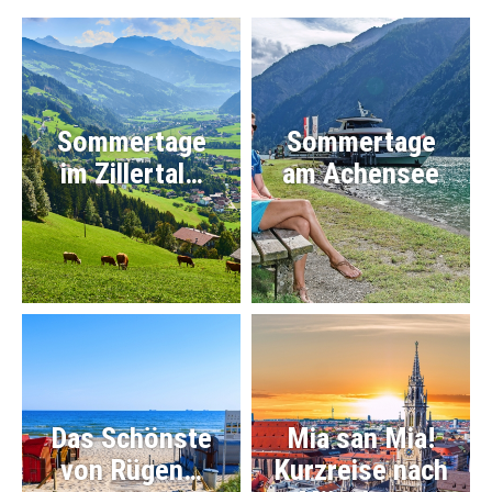
Sommertage
Sommertage
im Zillertal…
am Achensee
Das Schönste
Mia san Mia!
von Rügen…
Kurzreise nach