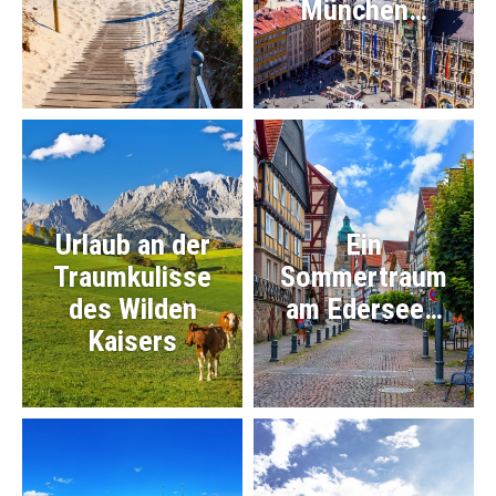
München…
Urlaub an der
Ein
Traumkulisse
Sommertraum
des Wilden
am Edersee…
Kaisers