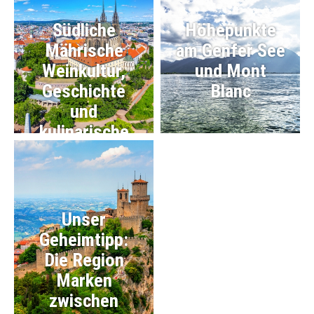
Südliche
Höhepunkte
Mährische
am Genfer See
Weinkultur,
und Mont
Geschichte
Blanc
und
kulinarische
Vielfalt
entdecken
Unser
Geheimtipp:
Die Region
Marken
zwischen