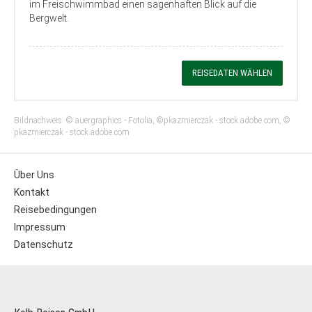
im Freischwimmbad einen sagenhaften Blick auf die
Bergwelt.
REISEDATEN WÄHLEN
Bildnachweis: © auergraphics - Fotolia, ©pkazmierczak - stock.adobe.com, ©
pkazmierczak - stock.adobe.com
Über Uns
Kontakt
Reisebedingungen
Impressum
Datenschutz