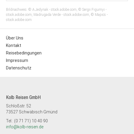
Bildnachweis: © A.Jedynak - stock.adobe.com, © Sergii Figurnyi -
stock.adobe.com, Madrugada Verde - stock.adobe.com, © Mapics -
stock.adobe.com
Über Uns
Kontakt
Reisebedingungen
Impressum
Datenschutz
Kolb Reisen GmbH
Schloßstr. 52
73527 Schwäbisch Gmünd
Tel.: (0 71 71) 10 40 90
info@kolb-reisen.de