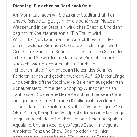
Dienstag: Sie gehen an Bord nach Oslo
Am Vormittag laden wir Sie zu einer Stadtrundfahrt ein.
Unsere Reiseleitung zeigt Ihnen die schönsten Plätze am
Wasser und in der Stadt, ein wirkliches Erlebnis. Und dann
beginnt Ihr Kreuzfahrterlebnis: “Ein Traum wird
Wirklichkeit”, so kann man den Anblick Ihres Schiffes
deuten, welches Sie nach Oslo und zurückbringen wird.
Genießen Sie auf dem Schiff die angenehmsten Seiten des
Lebens und Sie werden merken, dass Sie sich bei Ihrer
Rückkehr wie neugeboren fühlen. Durch die
lichtdurchflutete Promenade im Herzen des Schiffes
flanieren, sehen und gesehen werden. Auf 120 Meter Länge
und über drei offene Stockwerke! Bei einem ausgedehnten
Schaufensterbummel den Shopping-Wünschen freien
Lauf lassen. Später eine kleine Verschnaufpause im Café
einlegen oder zu mediterranen Köstlichkeiten verführen
lassen, danach die heilsame Kraft des Wassers genießen.
Ob in Sauna, Dampfbad, Whirlpool oder bei einer Massage
im gut ausgestatteten Spa-Bereich oder Spiel und Spaß im
Aqualand. Und am Abend: gepflegtes Essen im eleganten
Ambiente, Tanz und Show, Casino oder Kino - hier