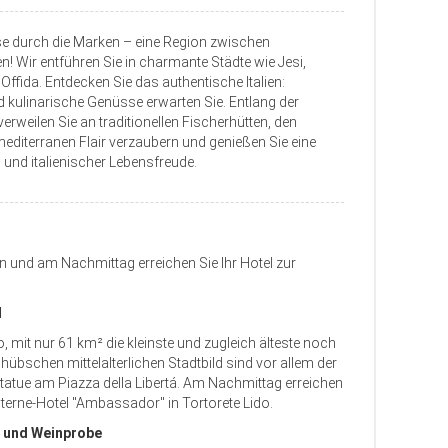
ise durch die Marken – eine Region zwischen
 Wir entführen Sie in charmante Städte wie Jesi,
ffida. Entdecken Sie das authentische Italien:
nd kulinarische Genüsse erwarten Sie. Entlang der
rweilen Sie an traditionellen Fischerhütten, den
diterranen Flair verzaubern und genießen Sie eine
und italienischer Lebensfreude.
n und am Nachmittag erreichen Sie Ihr Hotel zur
l
, mit nur 61 km² die kleinste und zugleich älteste noch
übschen mittelalterlichen Stadtbild sind vor allem der
tatue am Piazza della Libertá. Am Nachmittag erreichen
Sterne-Hotel "Ambassador" in Tortorete Lido.
o und Weinprobe