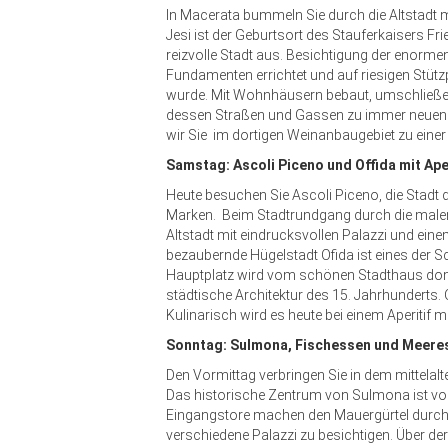
In Macerata bummeln Sie durch die Altstadt 
Jesi ist der Geburtsort des Stauferkaisers Fri
reizvolle Stadt aus. Besichtigung der enorme
Fundamenten errichtet und auf riesigen Stüt
wurde. Mit Wohnhäusern bebaut, umschließe
dessen Straßen und Gassen zu immer neuen 
wir Sie im dortigen Weinanbaugebiet zu einer
Samstag: Ascoli Piceno und Offida mit Aper
Heute besuchen Sie Ascoli Piceno, die Stadt d
Marken. Beim Stadtrundgang durch die maler
Altstadt mit eindrucksvollen Palazzi und eine
bezaubernde Hügelstadt Ofida ist eines der 
Hauptplatz wird vom schönen Stadthaus domi
städtische Architektur des 15. Jahrhunderts. O
Kulinarisch wird es heute bei einem Aperitif mi
Sonntag: Sulmona, Fischessen und Meere
Den Vormittag verbringen Sie in dem mittelal
Das historische Zentrum von Sulmona ist vol
Eingangstore machen den Mauergürtel durchlä
verschiedene Palazzi zu besichtigen. Über der 