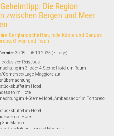
 Geheimtipp: Die Region
n zwischen Bergen und Meer
ien
äre Berglandschaften, tolle Küste und Genuss
robe, Oliven und Fisch
Termin:
30.09. - 06.10.2026 (7 Tage)
m exklusiven Reisebus
rnachtung im 3- oder 4-Sterne-Hotel um Raum
a/Comersee/Lago Maggiore zur
enübernachtung
hstücksbuffet im Hotel
ndessen im Hotel
rnachtung im 4-Sterne-Hotel „Ambassador“ in Tortoreto
hstücksbuffet im Hotel
ndessen im Hotel
g San Marino
ige Reiseleitung Jesi und Macerata
g Macerata