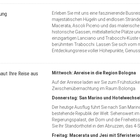
tung
Erleben Sie mit uns eine faszinierende Busre
majestätischen Hügeln und endlosen Stränden!
Macerata, Ascoli Piceno und das malerische O
historische Gassen, mittelalterliche Plätze u
einzigartigen Lanciano und Trabocchi-Küste ve
berühmten Trabocchi. Lassen Sie sich vom me
Entdeckungsreise voller Höhepunkte, Genuss 
aut Ihre Reise aus
Mittwoch: Anreise in die Region Bologna
Auf der Anreise laden wir Sie zum Frühstücke
Zwischenübernachtung im Raum Bolonga.
Donnerstag: San Marino und Hotelwechse
Der heutige Ausflug führt Sie nach San Marino
bestehende Republik der Welt. Sehenswert im h
Regierungspalast, der Dom und die Freiheitss
Sie Ihr Standorthotel in den Abruzzen, das 4-
Freitag:
Macerata und Jesi mit Sferisteri