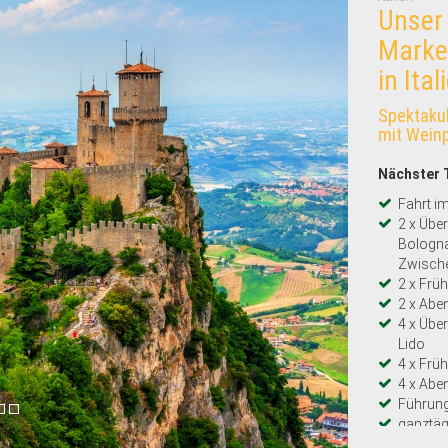
Unser
Marke
in Ital
Spektakul
mit Weinp
Nächster 
Fahrt i
2 x Übe
Bologn
Zwisch
2 x Frü
2 x Abe
4 x Übe
Lido
4 x Frü
4 x Abe
Führun
ganztäg
Führun