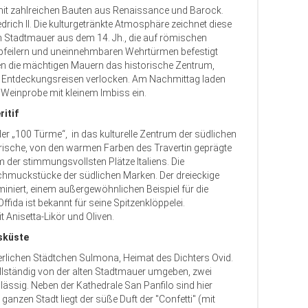
mit zahlreichen Bauten aus Renaissance und Barock.
edrich II. Die kulturgetränkte Atmosphäre zeichnet diese
n Stadtmauer aus dem 14. Jh., die auf römischen
zpfeilern und uneinnehmbaren Wehrtürmen befestigt
n die mächtigen Mauern das historische Zentrum,
Entdeckungsreisen verlocken. Am Nachmittag laden
 Weinprobe mit kleinem Imbiss ein.
itif
er „100 Türme“, in das kulturelle Zentrum der südlichen
ische, von den warmen Farben des Travertin geprägte
m der stimmungsvollsten Plätze Italiens. Die
Schmuckstücke der südlichen Marken. Der dreieckige
niert, einem außergewöhnlichen Beispiel für die
ffida ist bekannt für seine Spitzenklöppelei.
t Anisetta-Likör und Oliven.
sküste
terlichen Städtchen Sulmona, Heimat des Dichters Ovid.
lständig von der alten Stadtmauer umgeben, zwei
ssig. Neben der Kathedrale San Panfilo sind hier
ganzen Stadt liegt der süße Duft der "Confetti" (mit