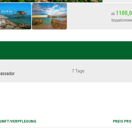
Eintritt
Weinpro
1100,0
ab
Führung
Doppelzimmer
Aperitif
ganztäg
Fisch-M
Kopfhör
Kurtaxe
Vesper 
Reiserü
7 Tage
bassador
UNFT/VERPFLEGUNG
PREIS PRO