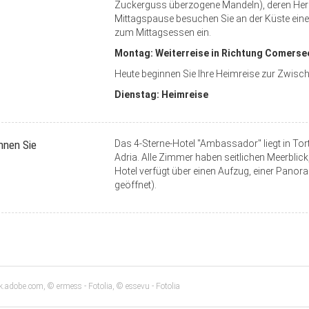
Zuckerguss überzogene Mandeln), deren Herste
Mittagspause besuchen Sie an der Küste eine
zum Mittagsessen ein.
Montag: Weiterreise in Richtung Comerse
Heute beginnen Sie Ihre Heimreise zur Zwi
Dienstag: Heimreise
hnen Sie
Das 4-Sterne-Hotel "Ambassador" liegt in To
Adria. Alle Zimmer haben seitlichen Meerblick
Hotel verfügt über einen Aufzug, einer Pan
geöffnet).
.adobe.com, © ermess - Fotolia, © essevu - Fotolia