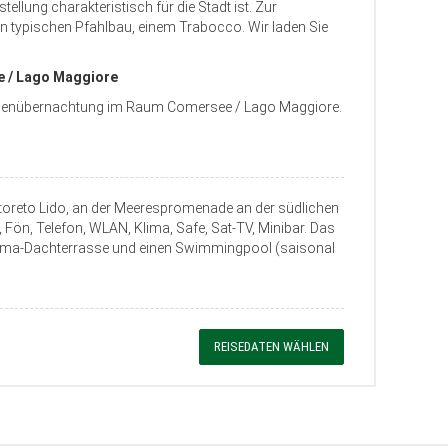
llung charakteristisch für die Stadt ist. Zur
n typischen Pfahlbau, einem Trabocco. Wir laden Sie
e / Lago Maggiore
schenübernachtung im Raum Comersee / Lago Maggiore.
rtoreto Lido, an der Meerespromenade an der südlichen
, Fön, Telefon, WLAN, Klima, Safe, Sat-TV, Minibar. Das
orama-Dachterrasse und einen Swimmingpool (saisonal
REISEDATEN WÄHLEN