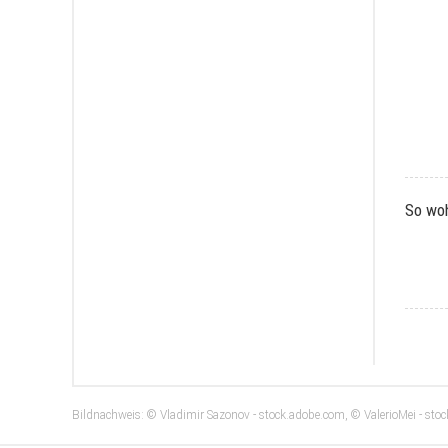
So wo
Bildnachweis: © Vladimir Sazonov - stock.adobe.com, © ValerioMei - stock