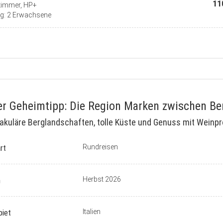
11
zimmer, HP+
g: 2 Erwachsene
r Geheimtipp: Die Region Marken zwischen Ber
akuläre Berglandschaften, tolle Küste und Genuss mit Weinpro
rt
Rundreisen
n
Herbst 2026
biet
Italien