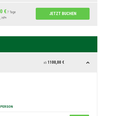
 Arena Sferisterio in Macerata
be mit kleinem Imbiss
0 €
7 Tage
JETZT BUCHEN
 Ascoli Piceno und Offida
, HP+
 in Anisetta und Oliven
ige Führung Lanciano und Trabocchi-Küste
ittagessen inkl. Getränke auf einem Trabocco
er für die Besichtigungen
 in den Hotels
bei Anreise
cktrittskostenversicherung
1100,00 €
ab
 PERSON