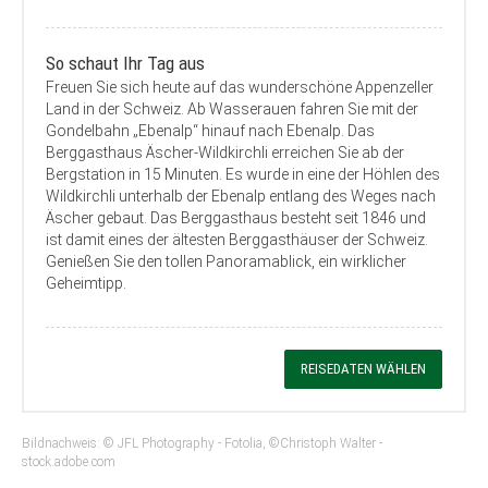
So schaut Ihr Tag aus
Freuen Sie sich heute auf das wunderschöne Appenzeller
Land in der Schweiz. Ab Wasserauen fahren Sie mit der
Gondelbahn „Ebenalp“ hinauf nach Ebenalp. Das
Berggasthaus Äscher-Wildkirchli erreichen Sie ab der
Bergstation in 15 Minuten. Es wurde in eine der Höhlen des
Wildkirchli unterhalb der Ebenalp entlang des Weges nach
Äscher gebaut. Das Berggasthaus besteht seit 1846 und
ist damit eines der ältesten Berggasthäuser der Schweiz.
Genießen Sie den tollen Panoramablick, ein wirklicher
Geheimtipp.
REISEDATEN WÄHLEN
Bildnachweis: © JFL Photography - Fotolia, ©Christoph Walter -
stock.adobe.com