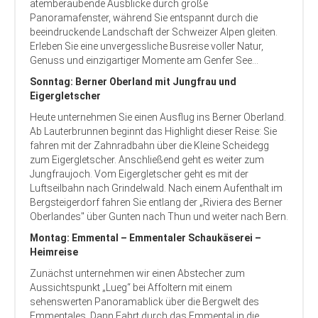
atemberaubende Ausblicke durch große
Panoramafenster, während Sie entspannt durch die
beeindruckende Landschaft der Schweizer Alpen gleiten.
Erleben Sie eine unvergessliche Busreise voller Natur,
Genuss und einzigartiger Momente am Genfer See...
Sonntag: Berner Oberland mit Jungfrau und
Eigergletscher
Heute unternehmen Sie einen Ausflug ins Berner Oberland.
Ab Lauterbrunnen beginnt das Highlight dieser Reise: Sie
fahren mit der Zahnradbahn über die Kleine Scheidegg
zum Eigergletscher. Anschließend geht es weiter zum
Jungfraujoch. Vom Eigergletscher geht es mit der
Luftseilbahn nach Grindelwald. Nach einem Aufenthalt im
Bergsteigerdorf fahren Sie entlang der „Riviera des Berner
Oberlandes" über Gunten nach Thun und weiter nach Bern.
Montag: Emmental – Emmentaler Schaukäserei –
Heimreise
Zunächst unternehmen wir einen Abstecher zum
Aussichtspunkt „Lueg“ bei Affoltern mit einem
sehenswerten Panoramablick über die Bergwelt des
Emmentales. Dann Fahrt durch das Emmental in die