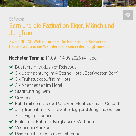
Schweiz
Bern und die Fazination Eiger, Mönch und
Jungfrau
Zwei UNESCO-Weltkulturerbe: Die bärenstarke Schweizer
Hauptstadt und die Welt der Eisriesen in der Jungfrauregion
Nächster Termin:
11.09. - 14.09.2026 (4 Tage)
Busfahrt im exklusiven Reisebus
3 x Übernachtung im 4-Sterne-Hotel „BestWesten Bern“
3 x Frühstücksbuffet im Hotel
3 x Abendessen im Hotel
Stadtführung Bern
City-Tax
Fahrt mit dem GoldenPass von Montreux nach Gstaad
Jungfrauenbahn Kleine Scheidegg und Jungfraujoch bis
zum Eigergletscher
Eintritt und Führung Bergkäserei Marbach
Vesper bei Anreise
Reiserücktrittskostenversicherung