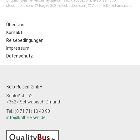
Bildnachweis: © AaronPlayStation - stock.adobe.com, © swisshippo -
stock.adobe.com, © Eagle2308 - stock.adobe.com, © Appenzeller Schaukäserei
Über Uns
Kontakt
Reisebedingungen
Impressum
Datenschutz
Kolb Reisen GmbH
Schloßstr. 52
73527 Schwäbisch Gmünd
Tel.: (0 71 71) 10 40 90
info@kolb-reisen.de