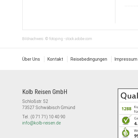
Bildnachweis: © fotoping - stock.adobe.com
Über Uns
Kontakt
Reisebedingungen
Impressum
Kolb Reisen GmbH
Schloßstr. 52
K
73527 Schwäbisch Gmünd
1288
fü
Tel.: (0 71 71) 10 40 90
G
info@kolb-reisen.de
4
We
9