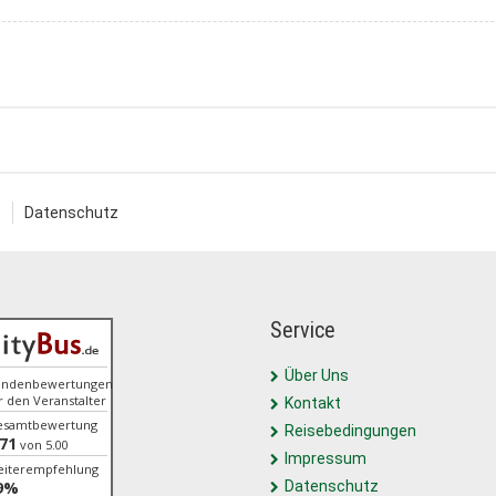
Datenschutz
Service
Über Uns
undenbewertungen
r den Veranstalter
Kontakt
esamtbewertung
Reisebedingungen
.71
von 5.00
Impressum
iterempfehlung
9%
Datenschutz