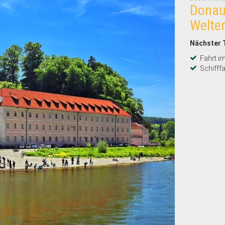
Donau
Welte
Nächster 
Fahrt i
Schifff