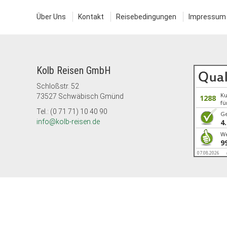
Über Uns
Kontakt
Reisebedingungen
Impressum
Kolb Reisen GmbH
Schloßstr. 52
K
73527 Schwäbisch Gmünd
1288
fü
Tel.: (0 71 71) 10 40 90
G
info@kolb-reisen.de
4
We
9
07.08.2026