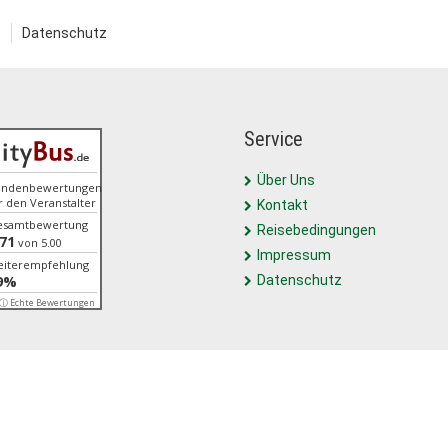
Datenschutz
Service
Über Uns
undenbewertungen
r den Veranstalter
Kontakt
esamtbewertung
Reisebedingungen
.71
von 5.00
Impressum
iterempfehlung
9%
Datenschutz
ⓘ Echte Bewertungen