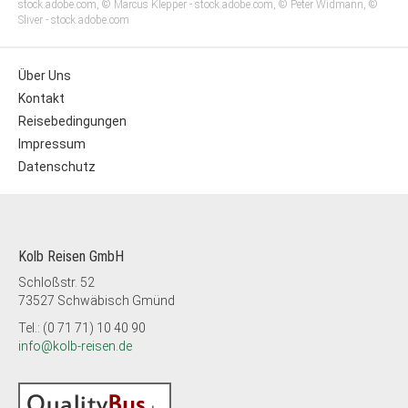
stock.adobe.com, © Marcus Klepper - stock.adobe.com, © Peter Widmann, ©
Sliver - stock.adobe.com
Über Uns
Kontakt
Reisebedingungen
Impressum
Datenschutz
Kolb Reisen GmbH
Schloßstr. 52
73527 Schwäbisch Gmünd
Tel.: (0 71 71) 10 40 90
info@kolb-reisen.de