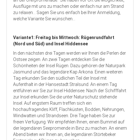
an der Uferpromenade.
Sie haben vor Ort die Möglichkeit,
Ausflüge mit uns zu machen oder einfach nur am Strand
zu relaxen… Sagen Sie uns einfach bei Ihrer Anmeldung,
welche Variante Sie wünschen…
Variante1: Freitag bis Mittwoch: Rügenrundfahrt
(Nord und Süd) und Insel Hiddensee
In den nächsten drei Tagen werden wir Ihnen die Perlen der
Ostsee zeigen. An zwei Tagen entdecken Sie die
Schönheiten der Insel Rügen. Dazu gehören der Naturpark
Jasmund und das legendäre Kap Arkona. Einen weiteren
Tag erkunden Sie den südlichen Teil der Insel mit
Aufenthalt in der Hansestadt Stralsund. An einem Tag
entführen wir Sie zur Insel Hiddensee. Nach der Schifffahrt
zur Insel erkunden Sie die unter Naturschutz stehende
Insel. Auf engstem Raum treffen sich ein
hochaufragendes Kliff, Flachküsten, Bodden, Nehrungen,
Windwatten und Strandseen. Drei Tage haben Sie zur
freien Verfügung. Wir empfehlen Ihnen, einen Bummel auf
der legendären Seepromende in Binz zu machen. An einem
Abend bieten wir Ihnen an, die legendären Störtebeker