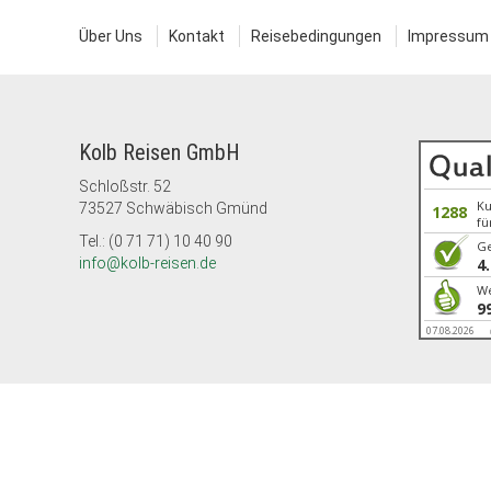
Über Uns
Kontakt
Reisebedingungen
Impressum
Kolb Reisen GmbH
Schloßstr. 52
K
73527 Schwäbisch Gmünd
1288
fü
Tel.: (0 71 71) 10 40 90
G
info@kolb-reisen.de
4
We
9
07.08.2026